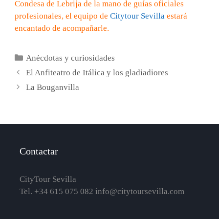
Condesa de Lebrija de la mano de guías oficiales
profesionales, el equipo de
Citytour Sevilla
estará
encantado de acompañarle.
Categorías
Anécdotas y curiosidades
El Anfiteatro de Itálica y los gladiadiores
La Bouganvilla
Contactar
CityTour Sevilla
Tel. +34 615 075 082
info@citytoursevilla.com