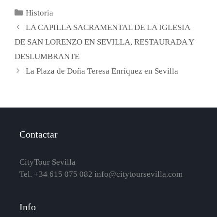
Categorías
Historia
LA CAPILLA SACRAMENTAL DE LA IGLESIA
DE SAN LORENZO EN SEVILLA, RESTAURADA Y
DESLUMBRANTE
La Plaza de Doña Teresa Enríquez en Sevilla
Contactar
CityTour Sevilla
Tel. +34 615 075 082
info@citytoursevilla.com
Info