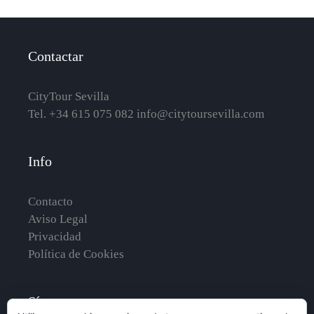
Contactar
CityTour Sevilla
Tel. +34 615 075 082
info@citytoursevilla.com
Info
Contacto
Aviso Legal
Privacidad
Política de Cookies
Síguenos en